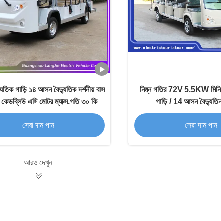
যুতিক গাড়ি ১৪ আসন বৈদ্যুতিক দর্শনীয় বাস
নিম্ন গতির 72V 5.5KW মিনি বৈদ
কেডব্লিউ এসি মোটর ম্যাক্স.গতি ৩০ কিমি/
গাড়ি / 14 আসন বৈদ্যুতি
ঘন্টা
সেরা দাম পান
সেরা দাম পান
আরও দেখুন