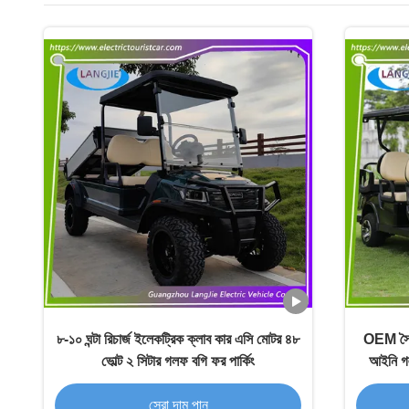
৮-১০ ঘন্টা রিচার্জ ইলেকট্রিক ক্লাব কার এসি মোটর ৪৮
OEM সৈকত 
ভোল্ট ২ সিটার গলফ বগি ফর পার্কিং
আইনি গল
সেরা দাম পান