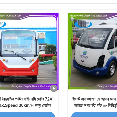
ী বৈদ্যুতিক পর্যটন গাড়ি এসি মোটর 72V
রিসোর্ট কার ফ্যাশন ১৪ জনের জন্য প
 Max.Speed 30km/H জন্য হোটেল
সর্বোচ্চ অগ্রগতি গতি ৩০ কিমি/ঘন