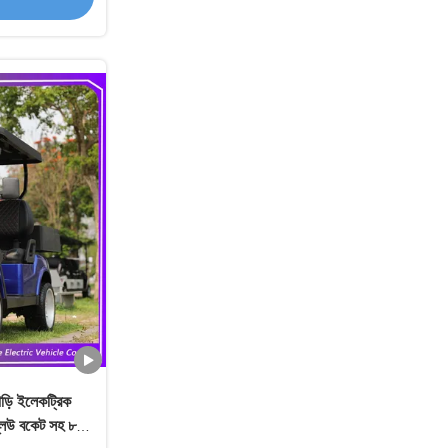
াড়ি ইলেকট্রিক
ব্লিউ বকেট সহ ৮০