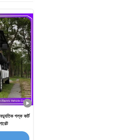
যুতিক গল্ফ কার্ট
ারেট