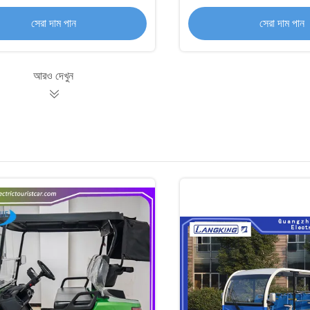
গল্ফ যানবাহন
সেরা দাম পান
সেরা দাম পান
আরও দেখুন