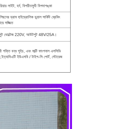
়ার লাইট, হর্ন, বিপরীতমুখী বিপদাশঙ্কা
 পিছনের ড্রাম হাইড্রোলিক ডুয়াল সার্কিট ব্রেকিং
িয়ে সজ্জিত
জার। ইনপুট ভোল্টেজ 220V, আউটপুট 48V/25A।
ী শক্তি বন্ধ সুইচ, এবং মাল্টি ফাংশনাল এলসিডি
েজ,ইত্যাদিএটি ইউএসবি / টাইপ-সি পোর্ট, স্টোরেজ