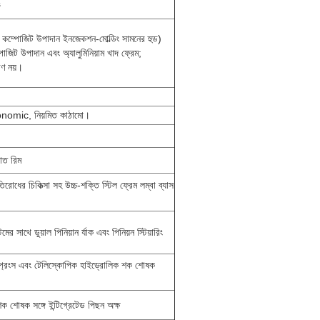
s
ি কম্পোজিট উপাদান ইনজেকশন-মোল্ডিং সামনের হুড)
জিট উপাদান এবং অ্যালুমিনিয়াম খাদ ফ্রেম;
বণ নয়।
gonomic, নিয়মিত কাঠামো।
াত রিম
ধের চিকিত্সা সহ উচ্চ-শক্তি স্টিল ফ্রেম লম্বা ব্যাস
র সাথে ডুয়াল পিনিয়ান র্যাক এবং পিনিয়ন স্টিয়ারিং
 স্প্রিংস এবং টেলিস্কোপিক হাইড্রোলিক শক শোষক
ক শোষক সঙ্গে ইন্টিগ্রেটেড পিছন অক্ষ