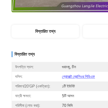
বিস্তারিত তথ্য
বিস্তারিত তথ্য
উৎপত্তি স্থল:
গুয়াংজু, চীন
দলিল:
প্রোডাক্ট ব্রোশিওর পিডিএফ
পরিমাণ/20'GP (একত্রিত):
১টি ইউনিট
যাত্রী ক্ষমতা:
5টি আসন
পরিসীমা (লোড করা):
70 কিমি