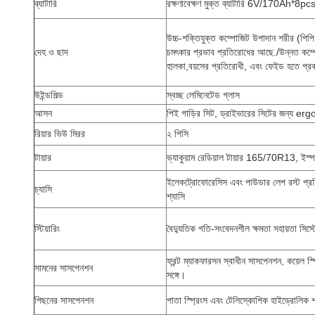
ব্যাটারি
রক্ষণাবেক্ষণ মুক্ত ব্যাটারি 6V/170Ah*8pc
উচ্চ-শক্তিযুক্ত কম্পোজিট উপাদান শরীর (পিপ
দেহ ও ছাদ
চমৎকার প্রভাব প্রতিরোধের আছে./উন্নত কম্পো
হালকা,বয়সের প্রতিরোধী, এবং ফেইড হতে প্র
উইন্ডশিল্ড
স্বচ্ছ লেমিনেটেড গ্লাস
আসন
পিই গাড়ির সিট, ড্রাইভারের সিটের জন্য er
রিয়ার ভিউ মিরর
২ পিসি
টায়ার
ভ্যাকুয়াম রেডিয়াল টায়ার 165/70R13, ইস্প
ইলেকট্রোফোরেসিস এবং পাউডার লেপ রস্ট প্রতিরো
চ্যাসি
শ্যাসি
স্টিয়ারিং
বৈদ্যুতিক গতি-সংবেদনশীল ক্ষমতা সহায়তা সিস্টেমে
ফ্রন্ট ম্যাকফারসন স্বাধীন সাসপেনশন, কয়েল
সামনের সাসপেনশন
সঙ্গে।
পিছনের সাসপেনশন
পাতা স্প্রিংস এবং টেলিস্কোপিক হাইড্রোলিক শ