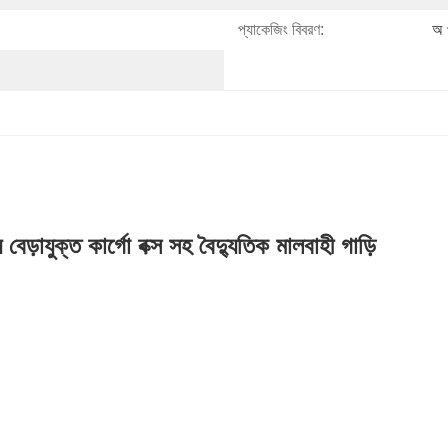
প্যাকেজিং বিবরণ:
অ 
বেড়াযুক্ত কার্গো বক্স সহ বৈদ্যুতিক মালবাহী গাড়ি