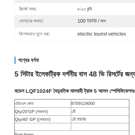
রিচার্জ সময়:
৮-১০ ঘন্টা
যোগানের ক্ষমতা:
100 ইউনিট / মাস
বিশেষভাবে তুলে ধরা:
electric tourist vehicles
পণ্যের বর্ণনা
5 সিটার ইলেকট্রিক দর্শনীয় বাস 48 ভি রিসর্টের জন্য 
মডেল LQF1024F বৈদ্যুতিক মালবাহী ট্রাক 5 আসন
স্পেসিফিকেশনঃ
এইচএস কোড
8709119000
Qty/20'GP (সমবেত)
১টি
Qty/40' GP ((সমবেত)
২টি ইউনিট
বিশেষ উল্লেখ