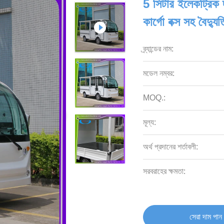
5 সিটার ইলেকট্রিক দর
কার্গো বক্স সহ বৈদ্যু
ব্র্যান্ডের নাম:
মডেল নম্বর:
MOQ.:
মূল্য:
অর্থ প্রদানের শর্তাবলী:
সরবরাহের ক্ষমতা:
সেরা দাম পান