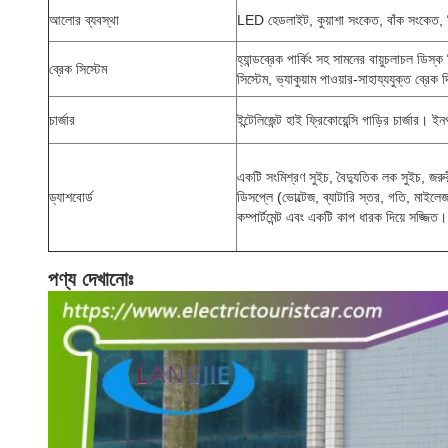
আলোর ব্যবস্থা
LED হেডলাইট, কুয়াশা সংকেত, বাঁক সংকেত, রিয
হ্যান্ডব্রেক পার্কিং সহ সামনের বায়ুচলাচল ডিস্ক
ব্রেক সিস্টেম
সিস্টেম, ভ্যাকুয়াম পাওয়ার-সাহায্যযুক্ত ব্রেক দ
চার্জার
ইন্টেলিজেন্ট হাই ফ্রিকোয়েন্সি গাড়ির চার্
একটি সংমিশ্রণ সুইচ, বৈদ্যুতিক লক সুইচ, জরুর
ড্যাশবোর্ড
ডিসপ্লে (ভোল্টেজ, ব্যাটারি স্তর, গতি, মাইল
কম্পার্টমেন্ট এবং একটি কাপ ধারক দিয়ে সজ্জিত।
পণ্য দেখানোঃ