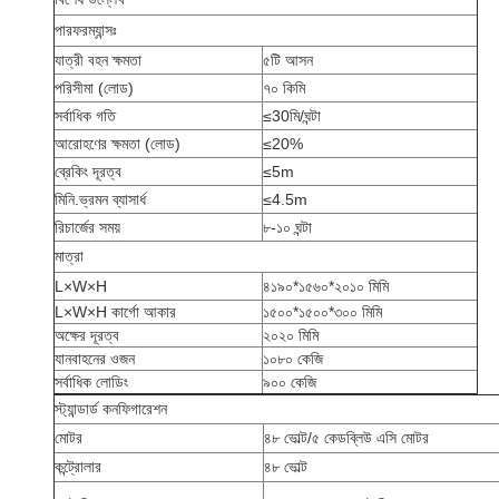
পারফরম্যান্সঃ
যাত্রী বহন ক্ষমতা
৫টি আসন
পরিসীমা (লোড)
৭০ কিমি
সর্বাধিক গতি
≤30
মি/ঘন্টা
আরোহণের ক্ষমতা (লোড)
≤20%
ব্রেকিং দূরত্ব
≤5
m
মিনি.ভ্রমন ব্যাসার্ধ
≤4.5
m
রিচার্জের সময়
৮-১০ ঘন্টা
মাত্রা
L×W×H
৪১৯০*১৫৬০*২০১০ মিমি
L×W×H কার্গো আকার
১৫০০*১৫০০*৩০০ মিমি
অক্ষের দূরত্ব
২০২০ মিমি
যানবাহনের ওজন
১০৮০ কেজি
সর্বাধিক লোডিং
৯০০ কেজি
স্ট্যান্ডার্ড কনফিগারেশন
মোটর
৪৮ ভোল্ট/৫ কেডব্লিউ এসি মোটর
কন্ট্রোলার
৪৮ ভোল্ট