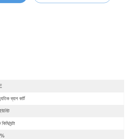
E
্যুতিক ব্যাগ কার্ট
ইউনিট
কিমি/ঘন্টা
০%