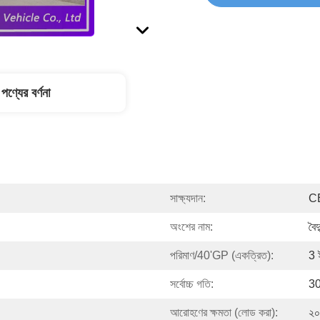
পণ্যের বর্ণনা
সাক্ষ্যদান:
C
অংশের নাম:
বৈদ
পরিমাণ/40'GP (একত্রিত):
3 
সর্বোচ্চ গতি:
30 
আরোহণের ক্ষমতা (লোড করা):
২