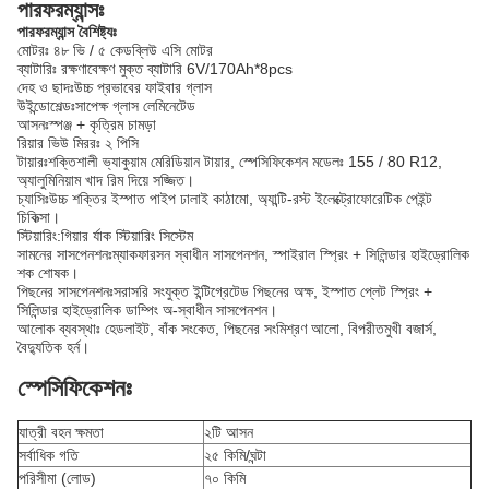
পারফরম্যান্সঃ
পারফরম্যান্স বৈশিষ্ট্যঃ
মোটরঃ ৪৮ ভি / ৫ কেডব্লিউ এসি মোটর
ব্যাটারিঃ রক্ষণাবেক্ষণ মুক্ত ব্যাটারি 6V/170Ah*8pcs
দেহ ও ছাদঃউচ্চ প্রভাবের ফাইবার গ্লাস
উইন্ডোশেল্ডঃসাপেক্ষ গ্লাস লেমিনেটেড
আসনঃস্পঞ্জ + কৃত্রিম চামড়া
রিয়ার ভিউ মিররঃ ২ পিসি
টায়ারঃশক্তিশালী ভ্যাকুয়াম মেরিডিয়ান টায়ার, স্পেসিফিকেশন মডেলঃ 155 / 80 R12,
অ্যালুমিনিয়াম খাদ রিম দিয়ে সজ্জিত।
চ্যাসিঃউচ্চ শক্তির ইস্পাত পাইপ ঢালাই কাঠামো, অ্যান্টি-রস্ট ইলেক্ট্রোফোরেটিক পেইন্ট
চিকিত্সা।
স্টিয়ারিং:গিয়ার র্যাক স্টিয়ারিং সিস্টেম
সামনের সাসপেনশনঃম্যাকফারসন স্বাধীন সাসপেনশন, স্পাইরাল স্প্রিং + সিলিন্ডার হাইড্রোলিক
শক শোষক।
পিছনের সাসপেনশনঃসরাসরি সংযুক্ত ইন্টিগ্রেটেড পিছনের অক্ষ, ইস্পাত প্লেট স্প্রিং +
সিলিন্ডার হাইড্রোলিক ডাম্পিং অ-স্বাধীন সাসপেনশন।
আলোক ব্যবস্থাঃ হেডলাইট, বাঁক সংকেত, পিছনের সংমিশ্রণ আলো, বিপরীতমুখী বজার্স,
বৈদ্যুতিক হর্ন।
স্পেসিফিকেশনঃ
যাত্রী বহন ক্ষমতা
২টি আসন
সর্বাধিক গতি
২৫ কিমি/ঘন্টা
পরিসীমা (লোড)
৭০ কিমি