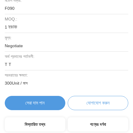
মডেল নম্বর:
F090
MOQ.:
1 ইউনিট
মূল্য:
Negotiate
অর্থ প্রদানের শর্তাবলী:
T T
সরবরাহের ক্ষমতা:
300Unit / মাস
সেরা দাম পান
যোগাযোগ করুন
বিস্তারিত তথ্য
পণ্যের বর্ণনা