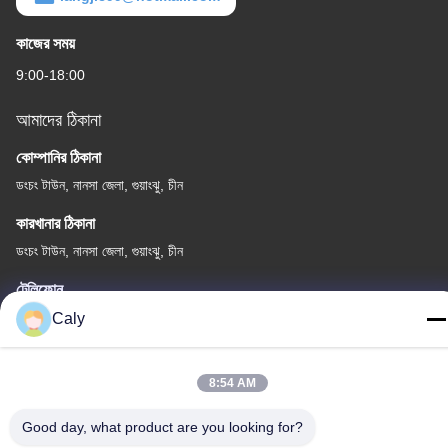
কাজের সময়
9:00-18:00
আমাদের ঠিকানা
কোম্পানির ঠিকানা
ডংচং টাউন, নানসা জেলা, গুয়াংঝু, চীন
কারখানার ঠিকানা
ডংচং টাউন, নানসা জেলা, গুয়াংঝু, চীন
টেলিফোন
86--8619898299923
Caly
8:54 AM
Good day, what product are you looking for?
চীন ভালো মানের বৈদ্যুতিক পর্যটন কার সরবরাহকারী। কপিরাইট © -2026 Guangzhou