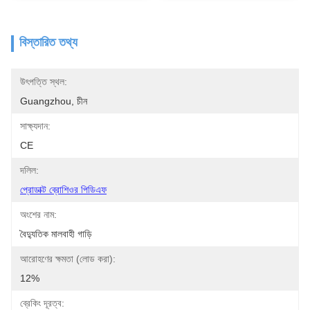
বিস্তারিত তথ্য
উৎপত্তি স্থল:
Guangzhou, চীন
সাক্ষ্যদান:
CE
দলিল:
প্রোডাক্ট ব্রোশিওর পিডিএফ
অংশের নাম:
বৈদ্যুতিক মালবাহী গাড়ি
আরোহণের ক্ষমতা (লোড করা):
12%
ব্রেকিং দূরত্ব: