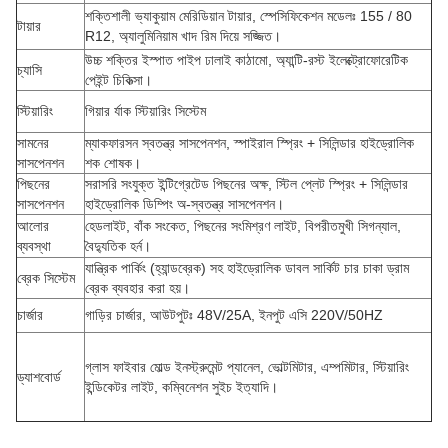
শক্তিশালী ভ্যাকুয়াম মেরিডিয়ান টায়ার, স্পেসিফিকেশন মডেলঃ 155 / 80
টায়ার
R12, অ্যালুমিনিয়াম খাদ রিম দিয়ে সজ্জিত।
উচ্চ শক্তির ইস্পাত পাইপ ঢালাই কাঠামো, অ্যান্টি-রস্ট ইলেক্ট্রোফোরেটিক
চ্যাসি
পেইন্ট চিকিত্সা।
স্টিয়ারিং
গিয়ার র্যাক স্টিয়ারিং সিস্টেম
সামনের
ম্যাকফারসন স্বতন্ত্র সাসপেনশন, স্পাইরাল স্প্রিং + সিলিন্ডার হাইড্রোলিক
সাসপেনশন
শক শোষক।
পিছনের
সরাসরি সংযুক্ত ইন্টিগ্রেটেড পিছনের অক্ষ, স্টিল প্লেট স্প্রিং + সিলিন্ডার
সাসপেনশন
হাইড্রোলিক ডিম্পিং অ-স্বতন্ত্র সাসপেনশন।
আলোর
হেডলাইট, বাঁক সংকেত, পিছনের সংমিশ্রণ লাইট, বিপরীতমুখী সিগন্যাল,
ব্যবস্থা
বৈদ্যুতিক হর্ন।
যান্ত্রিক পার্কিং (হ্যান্ডব্রেক) সহ হাইড্রোলিক ডাবল সার্কিট চার চাকা ড্রাম
ব্রেক সিস্টেম
ব্রেক ব্যবহার করা হয়।
চার্জার
গাড়ির চার্জার, আউটপুটঃ 48V/25A, ইনপুট এসি 220V/50HZ
গ্লাস ফাইবার মোল্ড ইনস্ট্রুমেন্ট প্যানেল, ভোল্টমিটার, এম্পমিটার, স্টিয়ারিং
ড্যাশবোর্ড
ইন্ডিকেটর লাইট, কম্বিনেশন সুইচ ইত্যাদি।