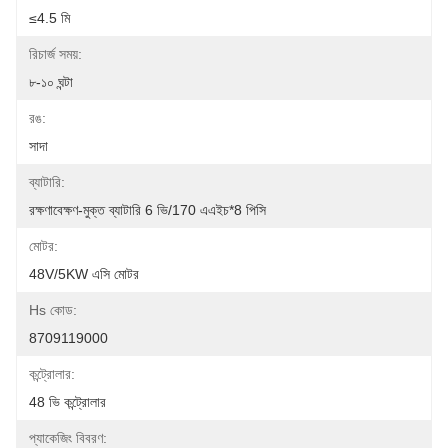
≤4.5 মি
রিচার্জ সময়:
৮-১০ ঘন্টা
রঙ:
সাদা
ব্যাটারি:
রক্ষণাবেক্ষণ-মুক্ত ব্যাটারি 6 ভি/170 এএইচ*8 পিসি
মোটর:
48V/5KW এসি মোটর
Hs কোড:
8709119000
কন্ট্রোলার:
48 ভি কন্ট্রোলার
প্যাকেজিং বিবরণ: