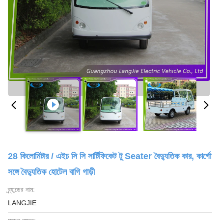
28 কিলোমিটার / এইচ সি সি সার্টিফিকেট টু Seater বৈদ্যুতিক কার, কার্গো
সঙ্গে বৈদ্যুতিক হোটেল বাগি গাড়ী
ব্র্যান্ডের নাম:
LANGJIE