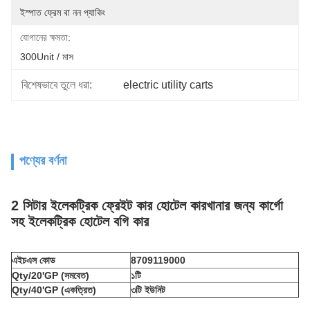
ইস্পাত ফ্রেম বা নন প্যাকিং
যোগানের ক্ষমতা:
300Unit / মাস
বিশেষভাবে তুলে ধরা:
electric utility carts
পণ্যের বর্ণনা
2 সিটার ইলেকট্রিক ফ্রেইট কার হোটেল কারখানার জন্য কার্গো
সহ ইলেকট্রিক হোটেল বগি কার
এইচএস কোড
8709119000
Qty/20'GP (সমবেত)
১টি
Qty/40'GP (একত্রিত)
৩টি ইউনিট