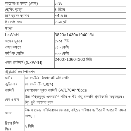
আরোহণের ক্ষমতা (লোড)
১২%
ব্রেকিং দূরত্ব
৪ মিটার
মিনি.ভ্রমন ব্যাসার্ধ
≤4.5 মি
রিচার্জের সময়
৮-১০ ঘন্টা
মাত্রা
L×W×H
3820×1430×1940 মিমি
অক্ষের দূরত্ব
১৯৩৫ মিমি
ওজন কমানো
৮৫০ কেজি
সর্বাধিক লোডিং
৯০০ কেজি
2400×1360×300 মিমি
ওজন প্ল্যাটফর্ম ((L×W×H)
স্ট্যান্ডার্ড কনফিগারেশন
মোটর
৪৮ ভোল্ট/৫ কিলোওয়াট এসি মোটর
কন্ট্রোলার
৪৮ ভোল্ট (চীনা ব্র্যান্ড)
ব্যাটারি
রক্ষণাবেক্ষণ মুক্ত ব্যাটারি 6V/170Ah*8pcs
উচ্চ-শক্তিযুক্ত এফআরপি শরীর + শীট ধাতু মালবাহী প্ল্যাটফর্মের অভ্যন্তর /
দেহ ও ছাদ
দ্বি-মুখী ফাইবারগ্লাস।
উচ্চ ঘনত্বের পলিউরেথেন ফোয়ারা, বাইরের পরিধান প্রতিরোধী জলরোধী চামড়া
আসন
কাপড়।
রিয়ার ভিউ
২ পিসি
মিরর