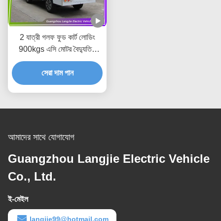
2 যাত্রী গলফ ফুড কার্ট লোডিং
900kgs এসি মোটর বৈদ্যুতিক
মালবাহী গাড়ী কারখানা জন্য
সেরা দাম পান
আমাদের সাথে যোগাযোগ
Guangzhou Langjie Electric Vehicle
Co., Ltd.
ই-মেইল
langjie99@hotmail.com