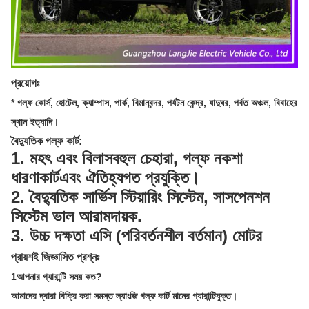
প্রয়োগঃ
* গল্ফ কোর্স, হোটেল, ক্যাম্পাস, পার্ক, বিমানবন্দর, পর্যটন কেন্দ্র, যাদুঘর, পর্বত অঞ্চল, বিবাহের
স্থান ইত্যাদি।
বৈদ্যুতিক গল্ফ কার্ট
:
1. মহৎ এবং বিলাসবহুল চেহারা, গল্ফ নকশা
ধারণা
কার্ট
এবং ঐতিহ্যগত প্রযুক্তি।
2. বৈদ্যুতিক সার্ভিস স্টিয়ারিং সিস্টেম, সাসপেনশন
সিস্টেম ভাল আরামদায়ক.
3. উচ্চ দক্ষতা এসি (পরিবর্তনশীল বর্তমান) মোটর
প্রায়শই জিজ্ঞাসিত প্রশ্নঃ
1আপনার গ্যারান্টি সময় কত?
আমাদের দ্বারা বিক্রি করা সমস্ত ল্যাংজি গল্ফ কার্ট মানের গ্যারান্টিযুক্ত।