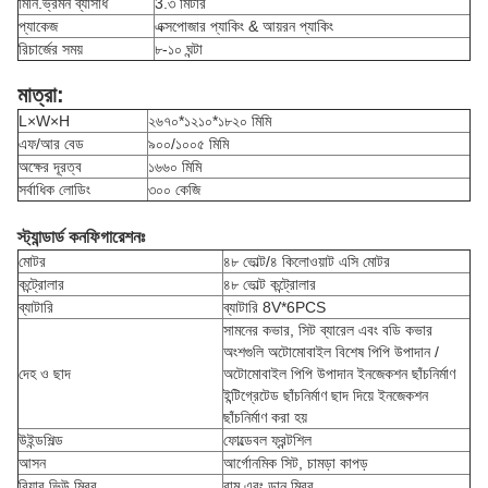
মিনি.ভ্রমন ব্যাসার্ধ
3.৩ মিটার
প্যাকেজ
এক্সপোজার প্যাকিং & আয়রন প্যাকিং
রিচার্জের সময়
৮-১০ ঘন্টা
মাত্রা:
L×W×H
২৬৭০*১২১০*১৮২০ মিমি
এফ/আর বেড
৯০০/১০০৫ মিমি
অক্ষের দূরত্ব
১৬৬০ মিমি
সর্বাধিক লোডিং
৩০০ কেজি
স্ট্যান্ডার্ড কনফিগারেশনঃ
মোটর
৪৮ ভোল্ট/৪ কিলোওয়াট এসি মোটর
কন্ট্রোলার
৪৮ ভোল্ট কন্ট্রোলার
ব্যাটারি
ব্যাটারি 8V*6PCS
সামনের কভার, সিট ব্যারেল এবং বডি কভার
অংশগুলি অটোমোবাইল বিশেষ পিপি উপাদান /
দেহ ও ছাদ
অটোমোবাইল পিপি উপাদান ইনজেকশন ছাঁচনির্মাণ
ইন্টিগ্রেটেড ছাঁচনির্মাণ ছাদ দিয়ে ইনজেকশন
ছাঁচনির্মাণ করা হয়
উইন্ডশিল্ড
ফোল্ডেবল ফ্রন্টশিল
আসন
আর্গোনমিক সিট, চামড়া কাপড়
রিয়ার ভিউ মিরর
বাম এবং ডান মিরর