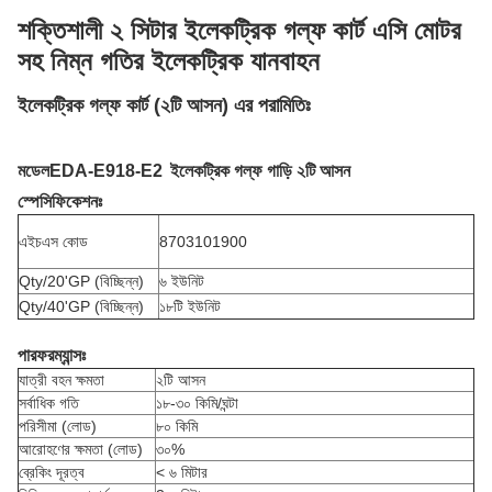
শক্তিশালী ২ সিটার ইলেকট্রিক গল্ফ কার্ট এসি মোটর
সহ নিম্ন গতির ইলেকট্রিক যানবাহন
ইলেকট্রিক গল্ফ কার্ট (২টি আসন) এর পরামিতিঃ
মডেল
EDA-E918-E2
ইলেকট্রিক গল্ফ গাড়ি ২টি আসন
স্পেসিফিকেশনঃ
এইচএস কোড
8703101900
Qty/20'GP (বিচ্ছিন্ন)
৬ ইউনিট
Qty/40'GP (বিচ্ছিন্ন)
১৮টি ইউনিট
পারফরম্যান্সঃ
যাত্রী বহন ক্ষমতা
২টি আসন
সর্বাধিক গতি
১৮-৩০ কিমি/ঘন্টা
পরিসীমা (লোড)
৮০ কিমি
আরোহণের ক্ষমতা (লোড)
৩০%
ব্রেকিং দূরত্ব
< ৬ মিটার