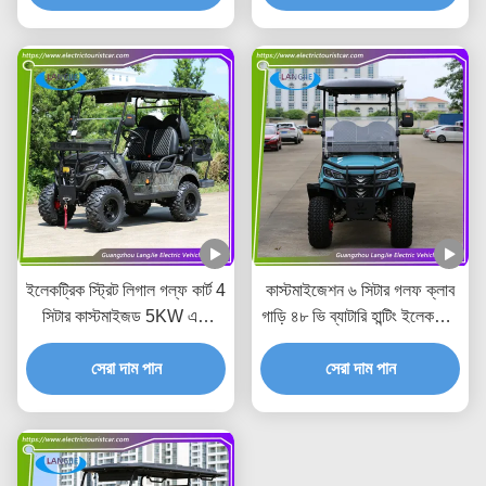
ইলেকট্রিক স্ট্রিট লিগাল গল্ফ কার্ট 4
কাস্টমাইজেশন ৬ সিটার গলফ ক্লাব
সিটার কাস্টমাইজড 5KW এসি
গাড়ি ৪৮ ভি ব্যাটারি হান্টিং ইলেকট্রিক
মোটর অফ রোড শিকার কার্ট
গলফ কার্ট অফ রোড
সেরা দাম পান
সেরা দাম পান