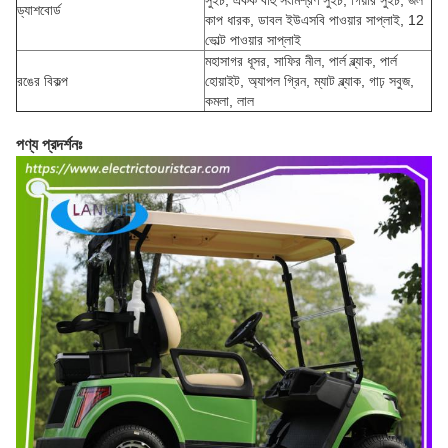
সুইচ, একক বাহু সংমিশ্রণ সুইচ, গিয়ার সুইচ, জল
ড্যাশবোর্ড
কাপ ধারক, ডাবল ইউএসবি পাওয়ার সাপ্লাই, 12
ভোল্ট পাওয়ার সাপ্লাই
মহাসাগর ধূসর, সাফির নীল, পার্ল ব্ল্যাক, পার্ল
রঙের বিকল্প
হোয়াইট, অ্যাপল গ্রিন, ম্যাট ব্ল্যাক, গাঢ় সবুজ,
কমলা, লাল
পণ্য প্রদর্শনঃ