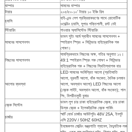
বাম্পার
সামনের বাম্পার
টায়ার
২০৫/৫০-১০' টায়ার ১০ ইঞ্চি রিম
হাই-এন্ড লেপ প্রক্রিয়াকরণের সাথে রোবোটিক
চ্যাসি
ওয়েল্ডিং চ্যাসি, সুপার শক্তিশালী, রস্ট নেই
স্টিয়ারিং
পাওয়ার অ্যাসিস্টেড স্টিয়ারিং
ডাবল সুইং আর্ম স্বাধীন সামনের সাসপেনশন +
সামনের সাসপেনশন
স্পাইরাল স্প্রিং + সিলিন্ডার হাইড্রোলিক শক
শোষণ।
সামগ্রিকভাবে পিছনের অক্ষ, গতির অনুপাত ১২।
পিছনের সাসপেনশন
49:1 স্পাইরাল স্প্রিং শক শোষণ + সিলিন্ডার
হাইড্রোলিক শক + পিছনের স্থিতিস্থাপক বার
LED সামনের সংমিশ্রিত আলো (প্রতিঘাতি
আলো, দূরবর্তী আলো, বাঁক সংকেত, দৈনিক চলমান
আলোর ব্যবস্থা
আলো, অবস্থান আলো) LED পিছনের আলো
(ব্রেক লাইট, অবস্থান আলো, বাঁক সংকেত); শাল
শিং, বিপরীতমুখী বুমার
ডাবল লুপ চার চাকা হাইড্রোলিক ব্রেক, চার চাকা
ব্রেক সিস্টেম
ডিস্ক ব্রেক + ইলেকট্রনিক ব্রেক পার্কিং
স্মার্ট বোর্ড চার্জার আউটপুটঃ 48V 25A, ইনপুট
চার্জার
এসি 220V / 50HZ 60HZ
ইনজেকশন মোল্ডিং যন্ত্রপাতি প্যানেল, বৈদ্যুতিক লক