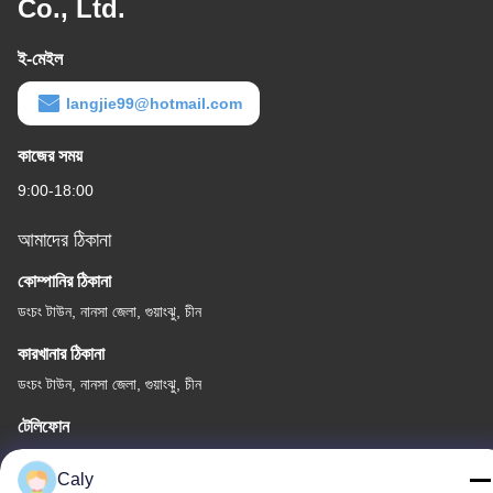
Co., Ltd.
ই-মেইল
langjie99@hotmail.com
কাজের সময়
9:00-18:00
আমাদের ঠিকানা
কোম্পানির ঠিকানা
ডংচং টাউন, নানসা জেলা, গুয়াংঝু, চীন
কারখানার ঠিকানা
ডংচং টাউন, নানসা জেলা, গুয়াংঝু, চীন
টেলিফোন
86--8619898299923
Caly