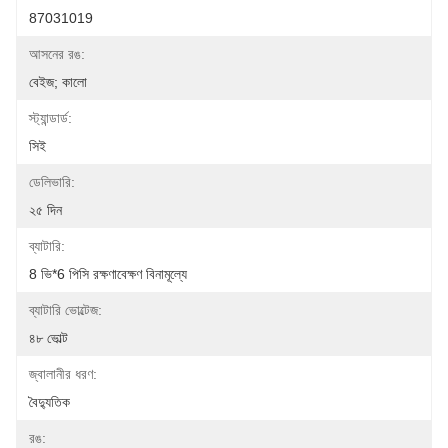
87031019
আসনের রঙ:
বেইজ; কালো
স্ট্যান্ডার্ড:
সিই
ডেলিভারি:
২৫ দিন
ব্যাটারি:
8 ভি*6 পিসি রক্ষণাবেক্ষণ বিনামূল্যে
ব্যাটারি ভোল্টেজ:
৪৮ ভোল্ট
জ্বালানীর ধরণ:
বৈদ্যুতিক
রঙ: