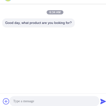
6:34 AM
চীন ভালো মানের বৈদ্যুতিক পর্যটন কার সরবরাহকারী। কপিরাইট © -2026 Guangzhou
Good day, what product are you looking for?
Langjie Electric Vehicle Co., Ltd. . সমস্ত অধিকার সংরক্ষিত.
গোপনীয়তা নীতি
|
সাইট ম্যাপ