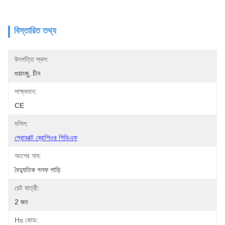
বিস্তারিত তথ্য
উৎপত্তি স্থল:
গুয়াংজু, চীন
সাক্ষ্যদান:
CE
দলিল:
প্রোডাক্ট ব্রোশিওর পিডিএফ
অংশের নাম:
বৈদ্যুতিক গলফ গাড়ি
রেট যাত্রী:
2 জন
Hs কোড: