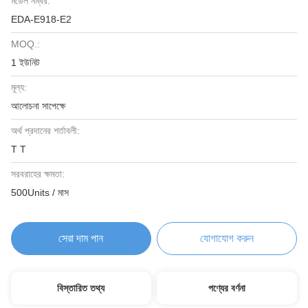
মডেল নম্বর:
EDA-E918-E2
MOQ.:
1 ইউনিট
মূল্য:
আলোচনা সাপেক্ষে
অর্থ প্রদানের শর্তাবলী:
T T
সরবরাহের ক্ষমতা:
500Units / মাস
সেরা দাম পান
যোগাযোগ করুন
বিস্তারিত তথ্য
পণ্যের বর্ণনা