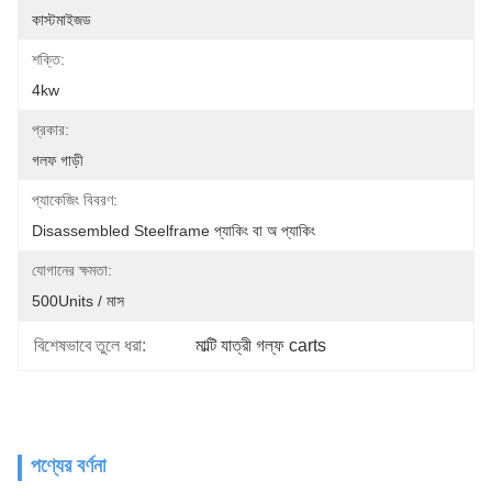
কাস্টমাইজড
শক্তি:
4kw
প্রকার:
গলফ গাড়ী
প্যাকেজিং বিবরণ:
Disassembled Steelframe প্যাকিং বা অ প্যাকিং
যোগানের ক্ষমতা:
500Units / মাস
বিশেষভাবে তুলে ধরা:
মাল্টি যাত্রী গল্ফ carts
পণ্যের বর্ণনা