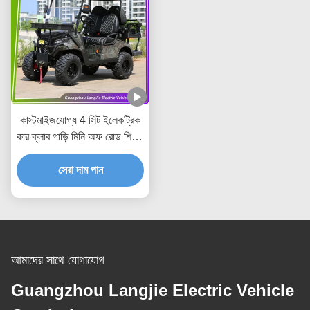
কাস্টমাইজযোগ্য 4 সিট ইলেকট্রিক
কার ক্লাব গাড়ি মিনি অফ রোড শিকার
ইলেকট্রিক গল্ফ কার্ট সিই
সেরা দাম পান
আমাদের সাথে যোগাযোগ
Guangzhou Langjie Electric Vehicle