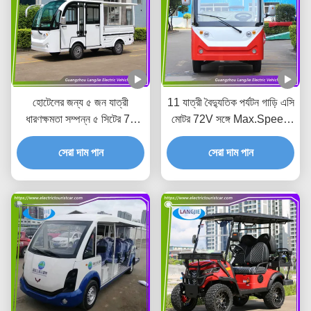
হোটেলের জন্য ৫ জন যাত্রী
11 যাত্রী বৈদ্যুতিক পর্যটন গাড়ি এসি
ধারণক্ষমতা সম্পন্ন ৫ সিটের 70
মোটর 72V সঙ্গে Max.Speed
কিমি রেঞ্জের বৈদ্যুতিক গাড়ি
30km/H জন্য হোটেল
সেরা দাম পান
সেরা দাম পান