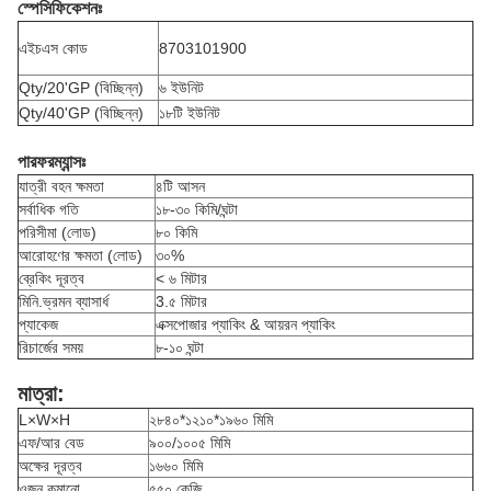
স্পেসিফিকেশনঃ
এইচএস কোড
8703101900
Qty/20'GP (বিচ্ছিন্ন)
৬ ইউনিট
Qty/40'GP (বিচ্ছিন্ন)
১৮টি ইউনিট
পারফরম্যান্সঃ
যাত্রী বহন ক্ষমতা
৪টি আসন
সর্বাধিক গতি
১৮-৩০ কিমি/ঘন্টা
পরিসীমা (লোড)
৮০ কিমি
আরোহণের ক্ষমতা (লোড)
৩০%
ব্রেকিং দূরত্ব
< ৬ মিটার
মিনি.ভ্রমন ব্যাসার্ধ
3.৫ মিটার
প্যাকেজ
এক্সপোজার প্যাকিং & আয়রন প্যাকিং
রিচার্জের সময়
৮-১০ ঘন্টা
মাত্রা:
L×W×H
২৮৪০*১২১০*১৯৬০ মিমি
এফ/আর বেড
৯০০/১০০৫ মিমি
অক্ষের দূরত্ব
১৬৬০ মিমি
ওজন কমানো
৫৫০ কেজি