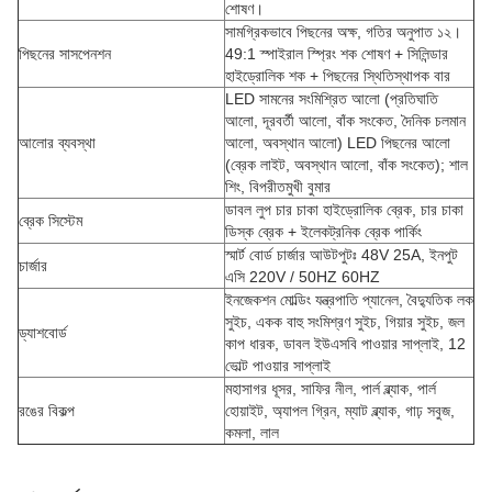
শোষণ।
সামগ্রিকভাবে পিছনের অক্ষ, গতির অনুপাত ১২।
পিছনের সাসপেনশন
49:1 স্পাইরাল স্প্রিং শক শোষণ + সিলিন্ডার
হাইড্রোলিক শক + পিছনের স্থিতিস্থাপক বার
LED সামনের সংমিশ্রিত আলো (প্রতিঘাতি
আলো, দূরবর্তী আলো, বাঁক সংকেত, দৈনিক চলমান
আলোর ব্যবস্থা
আলো, অবস্থান আলো) LED পিছনের আলো
(ব্রেক লাইট, অবস্থান আলো, বাঁক সংকেত); শাল
শিং, বিপরীতমুখী বুমার
ডাবল লুপ চার চাকা হাইড্রোলিক ব্রেক, চার চাকা
ব্রেক সিস্টেম
ডিস্ক ব্রেক + ইলেকট্রনিক ব্রেক পার্কিং
স্মার্ট বোর্ড চার্জার আউটপুটঃ 48V 25A, ইনপুট
চার্জার
এসি 220V / 50HZ 60HZ
ইনজেকশন মোল্ডিং যন্ত্রপাতি প্যানেল, বৈদ্যুতিক লক
সুইচ, একক বাহু সংমিশ্রণ সুইচ, গিয়ার সুইচ, জল
ড্যাশবোর্ড
কাপ ধারক, ডাবল ইউএসবি পাওয়ার সাপ্লাই, 12
ভোল্ট পাওয়ার সাপ্লাই
মহাসাগর ধূসর, সাফির নীল, পার্ল ব্ল্যাক, পার্ল
রঙের বিকল্প
হোয়াইট, অ্যাপল গ্রিন, ম্যাট ব্ল্যাক, গাঢ় সবুজ,
কমলা, লাল