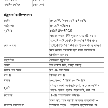
সর্বাধিক লোডিং
৩৪০ কেজি
স্ট্যান্ডার্ড কনফিগারেশনঃ
মোটর
৪৮ ভোল্ট/৫ কিলোওয়াট এসি মোটর
কন্ট্রোলার
৪৮ ভোল্ট কন্ট্রোলার
ব্যাটারি
ব্যাটারি 8V*6PCS
সামনের কভার, সিট ব্যারেল এবং বডি কভার
অংশগুলি অটোমোবাইল বিশেষ পিপি উপাদান /
দেহ ও ছাদ
অটোমোবাইল পিপি উপাদান ইনজেকশন ছাঁচনির্মাণ
ইন্টিগ্রেটেড ছাঁচনির্মাণ ছাদ দিয়ে ইনজেকশন
ছাঁচনির্মাণ করা হয়
উইন্ডশিল্ড
ফোল্ডেবল ফ্রন্টশিল
আসন
আর্গোনমিক সিট, চামড়া কাপড়
রিয়ার ভিউ মিরর
বাম এবং ডান মিরর
বাম্পার
সামনের বাম্পার
টায়ার
২০৫/৫০-১০' টায়ার ১০ ইঞ্চি রিম
হাই-এন্ড লেপ প্রক্রিয়াকরণের সাথে রোবোটিক
চ্যাসি
ওয়েল্ডিং চ্যাসি, সুপার শক্তিশালী, রস্ট নেই
স্টিয়ারিং
পাওয়ার অ্যাসিস্টেড স্টিয়ারিং
ডাবল সুইং আর্ম স্বাধীন সামনের সাসপেনশন +
সামনের সাসপেনশন
স্পাইরাল স্প্রিং + সিলিন্ডার হাইড্রোলিক শক