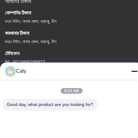
আমাদের ঠিকানা
কোম্পানির ঠিকানা
ডংচং টাউন, নানসা জেলা, গুয়াংঝু, চীন
কারখানার ঠিকানা
ডংচং টাউন, নানসা জেলা, গুয়াংঝু, চীন
টেলিফোন
86--8619898299923
Caly
8:15 AM
চীন ভালো মানের বৈদ্যুতিক পর্যটন কার সরবরাহকারী। কপিরাইট © -2026 Guangzhou
Good day, what product are you looking for?
Langjie Electric Vehicle Co., Ltd. . সমস্ত অধিকার সংরক্ষিত.
গোপনীয়তা নীতি
|
সাইট ম্যাপ