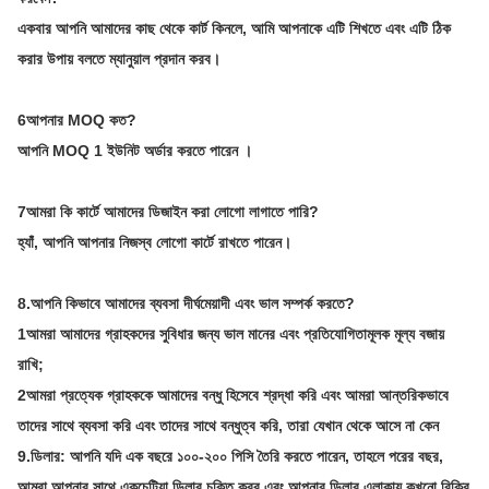
একবার আপনি আমাদের কাছ থেকে কার্ট কিনলে, আমি আপনাকে এটি শিখতে এবং এটি ঠিক
করার উপায় বলতে ম্যানুয়াল প্রদান করব।
6আপনার MOQ কত?
আপনি MOQ 1 ইউনিট অর্ডার করতে পারেন ।
7আমরা কি কার্টে আমাদের ডিজাইন করা লোগো লাগাতে পারি?
হ্যাঁ, আপনি আপনার নিজস্ব লোগো কার্টে রাখতে পারেন।
8.আপনি কিভাবে আমাদের ব্যবসা দীর্ঘমেয়াদী এবং ভাল সম্পর্ক করতে?
1আমরা আমাদের গ্রাহকদের সুবিধার জন্য ভাল মানের এবং প্রতিযোগিতামূলক মূল্য বজায়
রাখি;
2আমরা প্রত্যেক গ্রাহককে আমাদের বন্ধু হিসেবে শ্রদ্ধা করি এবং আমরা আন্তরিকভাবে
তাদের সাথে ব্যবসা করি এবং তাদের সাথে বন্ধুত্ব করি, তারা যেখান থেকে আসে না কেন
9.
ডিলার: আপনি যদি এক বছরে ১০০-২০০ পিসি তৈরি করতে পারেন, তাহলে পরের বছর,
আমরা আপনার সাথে একচেটিয়া ডিলার চুক্তি করব এবং আপনার ডিলার এলাকায় কখনো বিক্রি