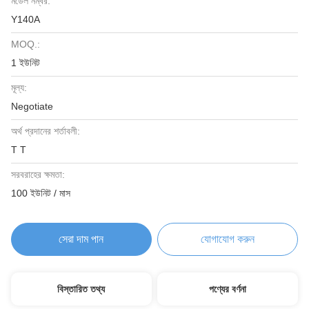
মডেল নম্বর:
Y140A
MOQ.:
1 ইউনিট
মূল্য:
Negotiate
অর্থ প্রদানের শর্তাবলী:
T T
সরবরাহের ক্ষমতা:
100 ইউনিট / মাস
সেরা দাম পান
যোগাযোগ করুন
বিস্তারিত তথ্য
পণ্যের বর্ণনা