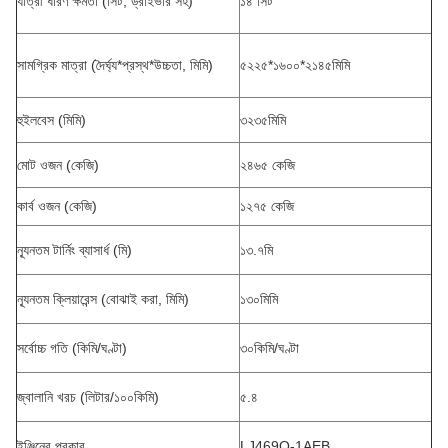
যাত্রী ধারণ ক্ষমতা (সিট, ড্রাইভার সহ)
১৪ সিট
সামগ্রিক মাত্রা (দৈর্ঘ্য*প্রস্থ*উচ্চতা, মিমি)
৫২২৫*১৬০০*২১৪৫মিমি
হুইলবেস (মিমি)
৩২৩৫মিমি
মোট ওজন (কেজি)
২৪৬৫ কেজি
কার্ব ওজন (কেজি)
১২৭৫ কেজি
ন্যূনতম টার্নিং ব্যাসার্ধ (মি)
১৩.৭মি
ন্যূনতম ক্লিয়ারেন্স (বোঝাই করা, মিমি)
১৩০মিমি
সর্বোচ্চ গতি (কিমি/ঘণ্টা)
৩০কিমি/ঘণ্টা
জ্বালানি খরচ (লিটার/১০০কিমি)
৫.৪
ইঞ্জিনের প্রকার
LJ469Q-1AEB