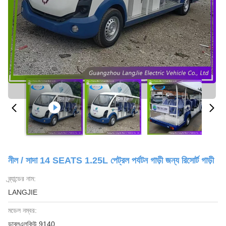
নীল / সাদা 14 SEATS 1.25L পেট্রল পর্যটন গাড়ী জন্য রিসোর্ট গাড়ী
ব্র্যান্ডের নাম:
LANGJIE
মডেল নম্বর:
ডাব্লুএলকিউ 9140