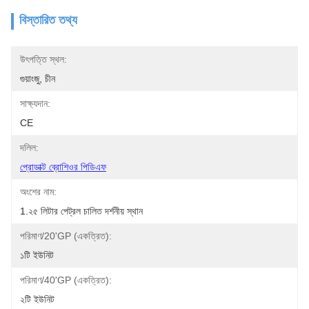
বিস্তারিত তথ্য
উৎপত্তি স্থল:
গুয়াংজু, চীন
সাক্ষ্যদান:
CE
দলিল:
প্রোডাক্ট ব্রোশিওর পিডিএফ
অংশের নাম:
1.২৫ লিটার পেট্রল চালিত দর্শনীয় স্থান
পরিমাণ/20'GP (একত্রিত):
১টি ইউনিট
পরিমাণ/40'GP (একত্রিত):
২টি ইউনিট