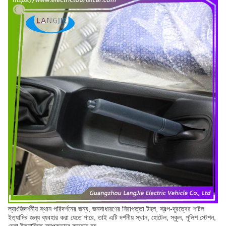
ল্যাংজি
দর্শনীয় স্থান পরিদর্শনের জন্য, জনসাধারণের নিরাপত্তা টহল, স্বল্প-দূরত্বের শাটল
ইত্যাদির জন্য ব্যবহার করা যেতে পারে, তাই এটি দর্শনীয় স্থান, হোটেল, স্কুল, পুলিশ স্টেশন,