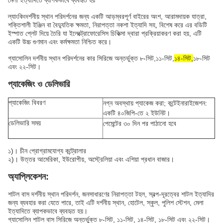
মেলা ইত্যাদিতে ব্যাপকভাবে ব্যবহৃত হয়
ল্যাংকিং
দর্শনীয় স্থান পরিদর্শনের জন্য একটি আড়ম্বরপূর্ণ বাইরের অংশ, আরামদায়ক যাত্রা,
শক্তিশালী ইঞ্জিন বা বৈদ্যুতিক ক্ষমতা, নিরাপত্তা নকশা ইত্যাদি সহ, বিশেষ করে এর বডিটি
ইস্পাত প্লেট দিয়ে তৈরি যা ইলেক্ট্রোফোরেসিস চিকিত্সা দ্বারা প্রক্রিয়াকরণ করা হয়, এটি
একটি উচ্চ গুণমান এবং কর্মক্ষমতা নিশ্চিত করে।
গ্যাসোলিন দর্শনীয় স্থান পরিদর্শনের কার সিরিজে অন্তর্ভুক্ত
৮-সিট
,১১-সিট,
১৪-সিট,
১৮-সিট
এবং ২২-সিট।
প্যাকেজিং ও ডেলিভারি
প্যাকেজিং বিবরণ
নগ্ন অবস্থায় প্যাকেজ করা; কন্টেইনারাইজেশন:
একটি ৪০জিপি-তে ২ ইউনিট।
ডেলিভারি সময়
পেমেন্টের ৩০ দিন পর পাঠানো হবে
১)। চীন প্রোগ্রামযোগ্য কন্ট্রোলার
২)। উত্তর আমেরিকা, ইউরোপীয়, অস্ট্রেলিয়া এবং এশিয়া প্রধান বাজার।
অ্যাপ্লিকেশন:
শাটল বাস দর্শনীয় স্থান পরিদর্শন, জনসাধারণের নিরাপত্তা টহল, স্বল্প-দূরত্বের শাটল ইত্যাদির
জন্য ব্যবহার করা যেতে পারে, তাই এটি দর্শনীয় স্থান, হোটেল, স্কুল, পুলিশ স্টেশন, মেলা
ইত্যাদিতে ব্যাপকভাবে ব্যবহৃত হয়।
গ্যাসোলিন শাটল বাস সিরিজে অন্তর্ভুক্ত ৮-সিট, ১১-সিট, ১৪-সিট, ১৮-সিট এবং ২২-সিট।