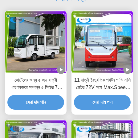
হোটেলের জন্য ৫ জন যাত্রী
11 যাত্রী বৈদ্যুতিক পর্যটন গাড়ি এসি
ধারণক্ষমতা সম্পন্ন ৫ সিটের 70
মোটর 72V সঙ্গে Max.Speed
কিমি রেঞ্জের বৈদ্যুতিক গাড়ি
30km/H জন্য হোটেল
সেরা দাম পান
সেরা দাম পান