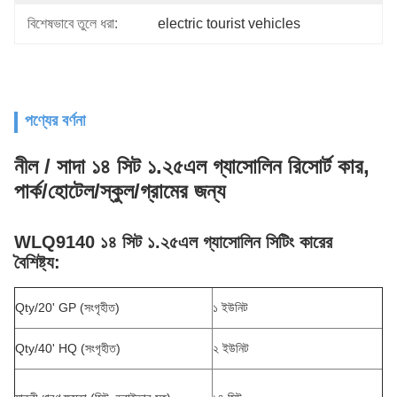
বিশেষভাবে তুলে ধরা:
electric tourist vehicles
পণ্যের বর্ণনা
নীল / সাদা ১৪ সিট ১.২৫এল গ্যাসোলিন রিসোর্ট কার,
পার্ক/হোটেল/স্কুল/গ্রামের জন্য
WLQ9140 ১৪ সিট ১.২৫এল গ্যাসোলিন সিটিং কারের
বৈশিষ্ট্য:
Qty/20' GP (সংগৃহীত)
১ ইউনিট
Qty/40' HQ (সংগৃহীত)
২ ইউনিট