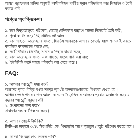
আমরা গ্রাহকদের চাহিদা অনুযায়ী কাস্টমাইজড দর্শনীয় স্থান পরিদর্শনের কার ডিজাইন ও তৈরি
করতে পারি।
পণ্যের অ্যাপ্লিকেশন
১. ভাল বিক্রয়োত্তর পরিষেবা, যেহেতু বেশিরভাগ যন্ত্রাংশ আমরা নিজেরাই তৈরি করি;
২. পুরো কার্টের জন্য সিই সার্টিফিকেট আছে;
৩. ভাল পাহাড়ে আরোহণের ক্ষমতা, সিস্টেম আপনাকে আপনার কোর্সের সাথে মানানসই করতে
কারটিকে কাস্টমাইজ করতে দেয়;
৪. স্মার্ট স্টিয়ারিং সিস্টেম, সামনে ও পিছনে যাওয়া সহজ;
৫. ভাল আরোহণের ক্ষমতা এবং পাহাড়ে সহজে পার্ক করা যায়;
৬. ইউটিলিটি কার্টে সহজে পরিবর্তন করা যেতে পারে।
FAQ:
১. আপনার ওয়ারেন্টি সময় কত?
আমাদের দ্বারা বিক্রি হওয়া সমস্ত ল্যাংজি যানবাহন
গুণমানের নিশ্চয়তা দেওয়া হয়।
আপনি সেগুলি পাওয়ার পরে আমরা আমাদের বৈদ্যুতিক যানবাহনের প্রধান যন্ত্রাংশের জন্য ১
বছরের ওয়ারেন্টি প্রদান করি।
২. উৎপাদনের সময় কত?
সাধারণত ৩০ কার্যদিবসের জন্য।
৩. আপনার পেমেন্ট টার্ম কি?
টি/টি-এর মাধ্যমে ৩০% ডিপোজিট এবং শিপমেন্টের আগে ব্যালেন্স পেমেন্ট পরিশোধ করতে হবে।
৪. আমরা কি যন্ত্রাংশও কিনতে পারি?