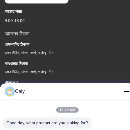
কাজের সময়
9:00-18:00
আমাদের ঠিকানা
কোম্পানির ঠিকানা
ডংচং টাউন, নানসা জেলা, গুয়াংঝু, চীন
কারখানার ঠিকানা
ডংচং টাউন, নানসা জেলা, গুয়াংঝু, চীন
টেলিফোন
86--8619898299923
Caly
10:29 AM
Good day, what product are you looking for?
চীন ভালো মানের বৈদ্যুতিক পর্যটন কার সরবরাহকারী। কপিরাইট © -2026 Guangzhou