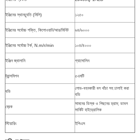
ইঞ্জিনের স্থানচ্যুতি (মিলি)
১২৫০
ইঞ্জিনের সর্বোচ্চ শক্তি, কিলোওয়াট/আর/মিনিট
৬৪/৬০০০
ইঞ্জিনের সর্বোচ্চ টর্ক, N.m/r/min
১০৪/৪০০০
ইঞ্জিন জ্বালানি
গ্যাসোলিন
ট্রান্সমিশন
৫এমটি
লোড-বহনকারী বল খাঁচা সহ ঢালাই করা
বডি
বডি
সামনের ডিস্ক ও পিছনের ড্রাম; ডাবল
ব্রেক
সার্কিট হাইড্রোলিক
স্টিয়ারিং
ইপিএস