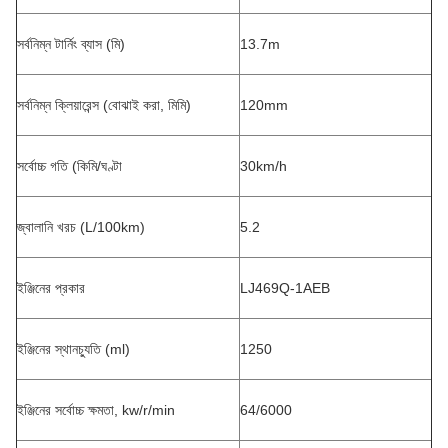
সর্বনিম্ন টার্নিং ব্যাস (মি)
13.7m
সর্বনিম্ন ক্লিয়ারেন্স (বোঝাই করা, মিমি)
120mm
সর্বোচ্চ গতি (কিমি/ঘণ্টা
30km/h
জ্বালানি খরচ (L/100km)
5.2
ইঞ্জিনের প্রকার
LJ469Q-1AEB
ইঞ্জিনের স্থানচ্যুতি (ml)
1250
ইঞ্জিনের সর্বোচ্চ ক্ষমতা, kw/r/min
64/6000