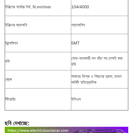
ইঞ্জিনের সর্বোচ্চ টর্ক, N.m/r/min
104/4000
ইঞ্জিনের জ্বালানি
গ্যাসোলিন
ট্রান্সমিশন
5MT
লোড-বহনকারী বল খাঁচা সহ ঢালাই করা
বডি
বডি
সামনের ডিস্ক ও পিছনের ড্রাম; ডাবল
ব্রেক
সার্কিট হাইড্রোলিক
স্টিয়ারিং
ইপিএস
ছবি দেখাচ্ছে: