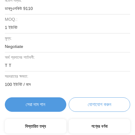
মডেল নম্বর:
ডাব্লুএলকিউ 9110
MOQ.:
1 ইউনিট
মূল্য:
Negotiate
অর্থ প্রদানের শর্তাবলী:
T T
সরবরাহের ক্ষমতা:
100 ইউনিট / মাস
সেরা দাম পান
যোগাযোগ করুন
বিস্তারিত তথ্য
পণ্যের বর্ণনা