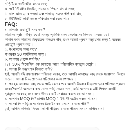
গাড়িটিকে কাস্টমাইজ করতে দেয়;
৩. স্মার্ট স্টিয়ারিং সিস্টেম, সামনে ও পিছনে যাওয়া সহজ;
৪ .ভাল আরোহণের ক্ষমতা এবং পাহাড়ে সহজে পার্ক করা যায়;
৫. ইউটিলিটি কার্টে সহজে পরিবর্তন করা যেতে পারে।
FAQ:
১. আপনার ওয়ারেন্টি সময় কত?
আমাদের দ্বারা বিক্রি হওয়া সমস্ত ল্যাংজি যানবাহন
গুণমানের নিশ্চয়তা দেওয়া হয়।
আপনি যখন আমাদের বৈদ্যুতিক যানগুলি পান, তখন আমরা প্রধান যন্ত্রাংশের জন্য 1 বছরের
ওয়ারেন্টি প্রদান করি।
২. উৎপাদনের সময় কত?
সাধারণত 30 কার্যদিবসের জন্য।
৩. আপনার পেমেন্ট টার্ম কি?
T/T 30% ডিপোজিট এবং চালানের আগে পরিশোধিত ব্যালেন্স পেমেন্ট।
৪. আমরা কি যন্ত্রাংশও কিনতে পারি?
হ্যাঁ, আপনি যদি রক্ষণাবেক্ষণ পরিষেবা করেন, তবে আপনি আমাদের কাছ থেকে যন্ত্রাংশও কিনতে
পারেন। আমরা বিক্রয়োত্তর পরিষেবার জন্য পেশাদার।
৫. গ্রাহক আমাদের কাছ থেকে গাড়ি কেনার পরে আপনি কীভাবে বিক্রয়োত্তর পরিষেবা প্রদান
করেন?
আপনি আমাদের কাছ থেকে গাড়ি কেনার পরে, আমি আপনাকে এটি শিখতে একটি
ম্যানুয়াল সরবরাহ করব এবং কীভাবে এটি মেরামত করতে হয় তা বলব।
৬. আপনার MOQ কি?
আপনি MOQ 1 ইউনিট অর্ডার করতে পারেন।
৭. আমরা কি গাড়িতে আমাদের ডিজাইন করা লোগো রাখতে পারি?
হ্যাঁ, আপনি আপনার নিজের লোগো গাড়িতে রাখতে পারেন যেখানে আপনি চান।