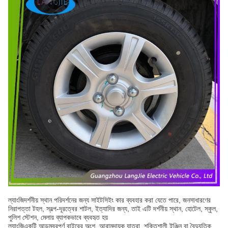
ল্যাংজি
দর্শনীয় স্থান পরিদর্শনের জন্য সাইটসিইং কার ব্যবহার করা যেতে পারে, জনসাধারণের
নিরাপত্তা টহল, স্বল্প-দূরত্বের শাটল, ইত্যাদির জন্য, তাই এটি দর্শনীয় স্থান, হোটেল, স্কুল,
পুলিশ স্টেশন, মেলায় ব্যাপকভাবে ব্যবহৃত হয়
ল্যাংজি
একটি আড়ম্বরপূর্ণ বাইরের অংশ, আরামদায়ক যাত্রা, শক্তিশালী ইঞ্জিন বা বৈদ্যুতিক