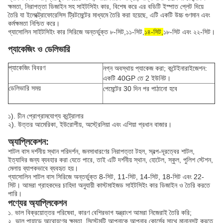
ক্ষমতা, নিরাপত্তা ডিজাইন সহ সাইটসিইং কার, বিশেষ করে এর বডিটি ইস্পাত প্লেট দিয়ে
তৈরি যা ইলেক্ট্রোফোরেসিস ট্রিটমেন্টের মাধ্যমে তৈরি করা হয়েছে, এটি একটি উচ্চ গুণমান এবং
কর্মক্ষমতা নিশ্চিত করে।
গ্যাসোলিন সাইটসিইং কার সিরিজে অন্তর্ভুক্ত
৮-সিট
,১১-সিট,
১৪-সিট,
১৮-সিট এবং ২২-সিট।
প্যাকেজিং ও ডেলিভারি
প্যাকেজিং বিবরণ
নগ্ন অবস্থায় প্যাকেজ করা; কন্টেইনারাইজেশন:
একটি 40GP তে 2 ইউনিট।
ডেলিভারি সময়
পেমেন্টের 30 দিন পর পাঠানো হবে
১). চীন প্রোগ্রামযোগ্য কন্ট্রোলার
২). উত্তর আমেরিকা, ইউরোপীয়, অস্ট্রেলিয়া এবং এশিয়া প্রধান বাজার।
অ্যাপ্লিকেশন:
শাটল বাস দর্শনীয় স্থান পরিদর্শন, জনসাধারণের নিরাপত্তা টহল, স্বল্প-দূরত্বের শাটল,
ইত্যাদির জন্য ব্যবহার করা যেতে পারে, তাই এটি দর্শনীয় স্থান, হোটেল, স্কুল, পুলিশ স্টেশন,
মেলায় ব্যাপকভাবে ব্যবহৃত হয়।
গ্যাসোলিন শাটল বাস সিরিজে অন্তর্ভুক্ত 8-সিট, 11-সিট, 14-সিট, 18-সিট এবং 22-
সিট।
আমরা গ্রাহকদের চাহিদা অনুযায়ী কাস্টমাইজড সাইটসিইং কার ডিজাইন ও তৈরি করতে
পারি।
পণ্যের অ্যাপ্লিকেশন
১. ভাল বিক্রয়োত্তর পরিষেবা, কারণ বেশিরভাগ যন্ত্রাংশ আমরা নিজেরাই তৈরি করি;
২. ভাল পাহাড়ে আরোহণের ক্ষমতা, সিস্টেমটি আপনাকে আপনার কোর্সের সাথে মানানসই করতে