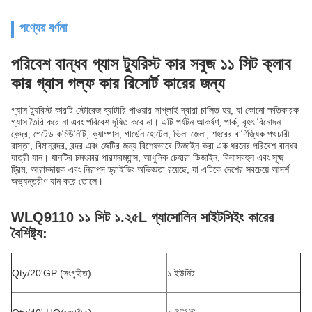
পণ্যের বর্ণনা
পরিবেশ বান্ধব গ্যাস ট্যুরিস্ট কার সবুজ ১১ সিট ক্লাব
কার গ্যাস গল্ফ কার রিসোর্ট কারের জন্য
গ্যাস ট্যুরিস্ট কারটি স্টোরেজ ব্যাটারি পাওয়ার সাপ্লাই দ্বারা চালিত হয়, যা কোনো ক্ষতিকারক
গ্যাস তৈরি করে না এবং পরিবেশ দূষিত করে না। এটি পর্যটন আকর্ষণ, পার্ক, বৃহৎ বিনোদন
কেন্দ্র, গেটেড কমিউনিটি, ক্যাম্পাস, গার্ডেন হোটেল, ভিলা জেলা, শহরের বাণিজ্যিক পথচারী
রাস্তা, বিমানবন্দর, বন্দর এবং জেটির জন্য বিশেষভাবে ডিজাইন করা এক ধরনের পরিবেশ বান্ধব
যাত্রী যান। যানটির চমৎকার পারফরম্যান্স, আধুনিক চেহারা ডিজাইন, বিলাসবহুল এবং সূক্ষ্ম
ট্রিম, আরামদায়ক এবং নিরাপদ ড্রাইভিং অভিজ্ঞতা রয়েছে, যা এটিকে দেশের সবচেয়ে আদর্শ
অভ্যন্তরীণ যান করে তোলে।
WLQ9110 ১১ সিট ১.২৫L গ্যাসোলিন সাইটসিইং কারের
বৈশিষ্ট্য:
Qty/20'GP (সংগৃহীত)
১ ইউনিট