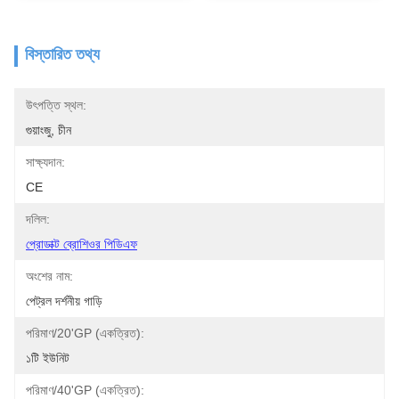
বিস্তারিত তথ্য
উৎপত্তি স্থল:
গুয়াংজু, চীন
সাক্ষ্যদান:
CE
দলিল:
প্রোডাক্ট ব্রোশিওর পিডিএফ
অংশের নাম:
পেট্রল দর্শনীয় গাড়ি
পরিমাণ/20'GP (একত্রিত):
১টি ইউনিট
পরিমাণ/40'GP (একত্রিত):