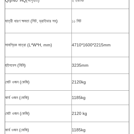
Qty/40' HQ(সংগৃহীত)
২ ইউনিট
যাত্রী ধারণ ক্ষমতা (সিট, ড্রাইভার সহ)
১১ সিট
সামগ্রিক মাত্রা (L*W*H, mm)
4710*1600*2215mm
হুইলবেস (মিমি)
3235mm
মোট ওজন (কেজি)
2120kg
কার্ব ওজন (কেজি)
1185kg
মোট ওজন (কেজি)
2120 kg
কার্ব ওজন (কেজি)
1185kg