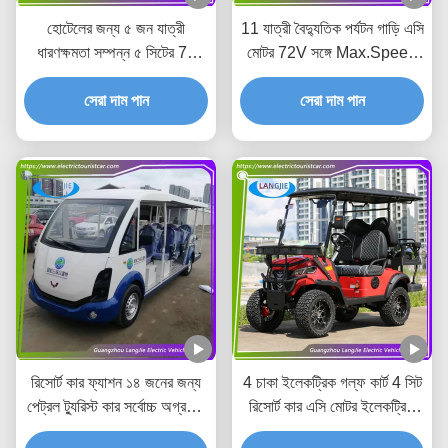
হোটেলের জন্য ৫ জন যাত্রী
11 যাত্রী বৈদ্যুতিক পর্যটন গাড়ি এসি
ধারণক্ষমতা সম্পন্ন ৫ সিটের 70
মোটর 72V সঙ্গে Max.Speed
কিমি রেঞ্জের বৈদ্যুতিক গাড়ি
30km/H জন্য হোটেল
সেরা দাম পান
সেরা দাম পান
রিসোর্ট কার ফ্যাশন ১৪ জনের জন্য
4 চাকা ইলেকট্রিক গল্ফ কার্ট 4 সিট
পেট্রল ট্যুরিস্ট কার সর্বোচ্চ অগ্রগতি
রিসোর্ট কার এসি মোটর ইলেকট্রিক
গতি ৩০ কিমি/ঘন্টা হোটেলের জন্য
গাড়ি হোটেলের জন্য ট্যুর