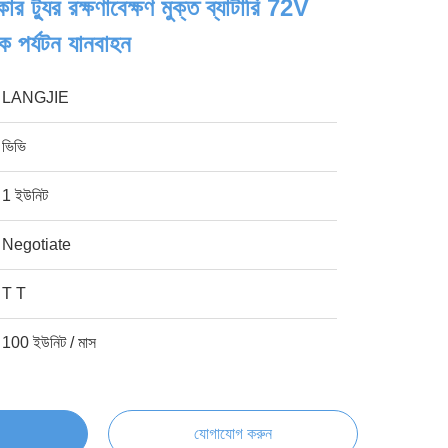
র ট্যুর রক্ষণাবেক্ষণ মুক্ত ব্যাটারি 72V
তিক পর্যটন যানবাহন
LANGJIE
ভিভি
1 ইউনিট
Negotiate
T T
100 ইউনিট / মাস
যোগাযোগ করুন