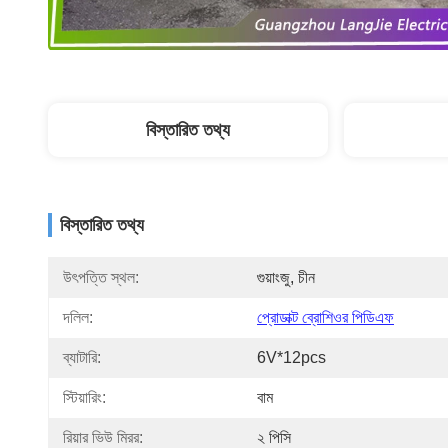
বিস্তারিত তথ্য
বিস্তারিত তথ্য
উৎপত্তি স্থল:
গুয়াংজু, চীন
দলিল:
প্রোডাক্ট ব্রোশিওর পিডিএফ
ব্যাটারি:
6V*12pcs
স্টিয়ারিং:
বাম
রিয়ার ভিউ মিরর:
২ পিসি