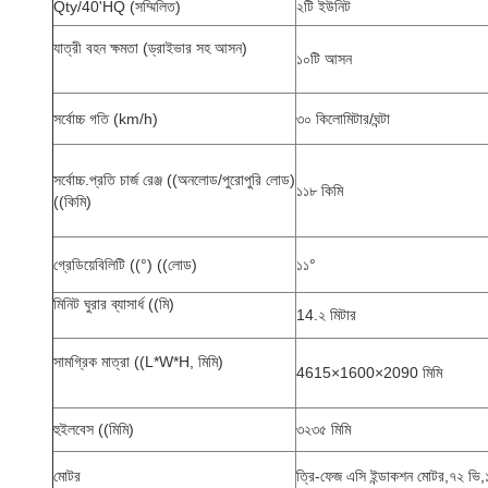
Qty/40'HQ (সম্মিলিত)
২টি ইউনিট
যাত্রী বহন ক্ষমতা (ড্রাইভার সহ আসন)
১০টি আসন
সর্বোচ্চ গতি (km/h)
৩০ কিলোমিটার/ঘন্টা
সর্বোচ্চ.প্রতি চার্জ রেঞ্জ ((অনলোড/পুরোপুরি লোড)
১১৮ কিমি
((কিমি)
গ্রেডিয়েবিলিটি ((°) ((লোড)
১১°
মিনিট ঘুরার ব্যাসার্ধ ((মি)
14.২ মিটার
সামগ্রিক মাত্রা ((L*W*H, মিমি)
4615×1600×2090 মিমি
হুইলবেস ((মিমি)
৩২৩৫ মিমি
মোটর
ত্রি-ফেজ এসি ইন্ডাকশন মোটর,৭২ ভি,