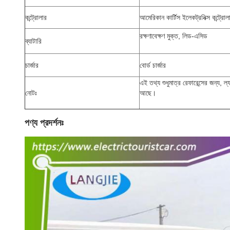
কন্ট্রোলার
আমেরিকান কার্টিস ইলেকট্রনিক্স কন্ট্রোল
রক্ষণাবেক্ষণ মুক্ত, লিড-এসিড
ব্যাটারি
চার্জার
বোর্ড চার্জার
এই তথ্য শুধুমাত্র রেফারেন্সের জন্য, ল্
নোটঃ
আছে।
পণ্য প্রদর্শনঃ