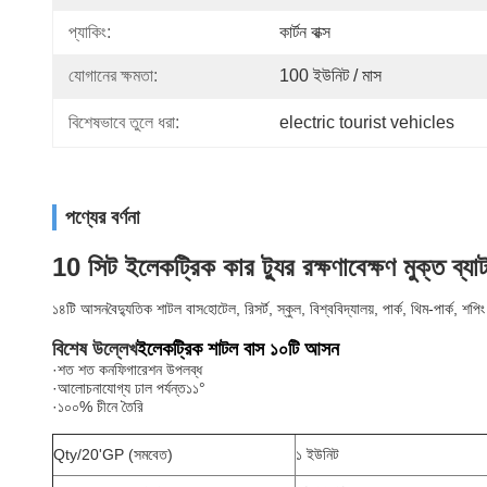
প্যাকিং:
কার্টন বাক্স
যোগানের ক্ষমতা:
100 ইউনিট / মাস
বিশেষভাবে তুলে ধরা:
electric tourist vehicles
পণ্যের বর্ণনা
10 সিট ইলেকট্রিক কার ট্যুর রক্ষণাবেক্ষণ মুক্ত ব্যা
১৪টি আসন
বৈদ্যুতিক শাটল বাস
হোটেল, রিসর্ট, স্কুল, বিশ্ববিদ্যালয়, পার্ক, থিম-পার্ক, শ
বিশেষ উল্লেখ
ইলেকট্রিক শাটল বাস ১০টি আসন
·
শত শত কনফিগারেশন উপলব্ধ
·
আলোচনাযোগ্য ঢাল পর্যন্ত
১১°
·
১০০% চীনে তৈরি
Qty/20'GP (সমবেত)
১ ইউনিট