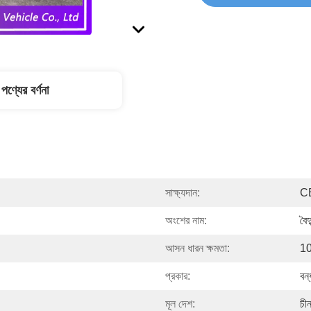
পণ্যের বর্ণনা
সাক্ষ্যদান:
C
অংশের নাম:
বৈদ
আসন ধারন ক্ষমতা:
10
প্রকার:
বন
মূল দেশ:
চী