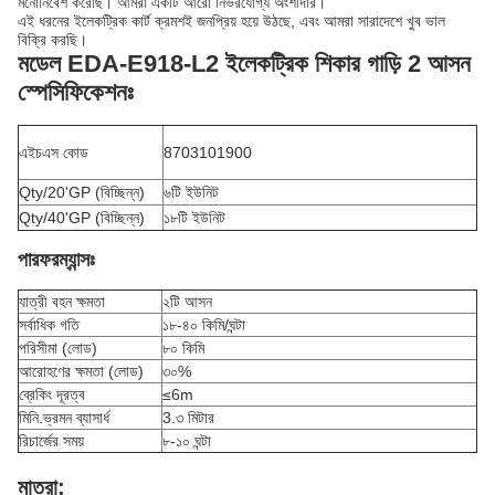
মনোনিবেশ করেছি। আমরা একটি আরো নির্ভরযোগ্য অংশীদার।
এই ধরনের ইলেকট্রিক কার্ট ক্রমশই জনপ্রিয় হয়ে উঠছে, এবং আমরা সারাদেশে খুব ভাল
বিক্রি করছি।
মডেল EDA-E918-L2 ইলেকট্রিক শিকার গাড়ি 2 আসন
স্পেসিফিকেশনঃ
এইচএস কোড
8703101900
Qty/20'GP (বিচ্ছিন্ন)
৬টি ইউনিট
Qty/40'GP (বিচ্ছিন্ন)
১৮টি ইউনিট
পারফরম্যান্সঃ
যাত্রী বহন ক্ষমতা
২টি আসন
সর্বাধিক গতি
১৮-৪০ কিমি/ঘন্টা
পরিসীমা (লোড)
৮০ কিমি
আরোহণের ক্ষমতা (লোড)
৩০%
ব্রেকিং দূরত্ব
≤6m
মিনি.ভ্রমন ব্যাসার্ধ
3.৩ মিটার
রিচার্জের সময়
৮-১০ ঘন্টা
মাত্রা: