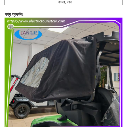
কমলা, লাল
পণ্য প্রদর্শনঃ