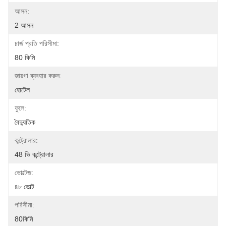
আসন:
2 আসন
চার্জ প্রতি পরিসীমা:
80 কিমি
জায়গা ব্যবহার করুন:
হোটেল
ফুলে:
বৈদ্যুতিক
কন্ট্রোলার:
48 ভি কন্ট্রোলার
ভোল্টেজ:
৪৮ ভোল্ট
পরিসীমা:
80কিমি