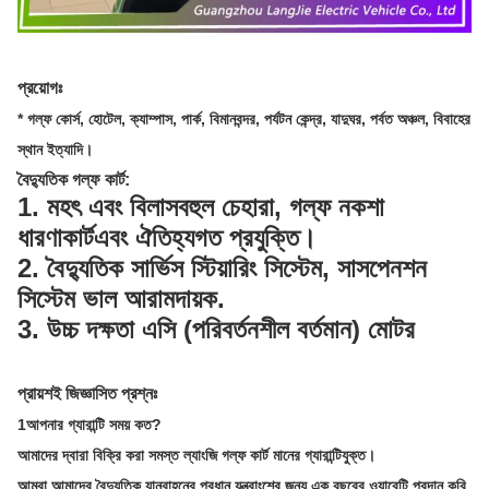
প্রয়োগঃ
* গল্ফ কোর্স, হোটেল, ক্যাম্পাস, পার্ক, বিমানবন্দর, পর্যটন কেন্দ্র, যাদুঘর, পর্বত অঞ্চল, বিবাহের
স্থান ইত্যাদি।
বৈদ্যুতিক গল্ফ কার্ট
:
1. মহৎ এবং বিলাসবহুল চেহারা, গল্ফ নকশা
ধারণা
কার্ট
এবং ঐতিহ্যগত প্রযুক্তি।
2. বৈদ্যুতিক সার্ভিস স্টিয়ারিং সিস্টেম, সাসপেনশন
সিস্টেম ভাল আরামদায়ক.
3. উচ্চ দক্ষতা এসি (পরিবর্তনশীল বর্তমান) মোটর
প্রায়শই জিজ্ঞাসিত প্রশ্নঃ
1আপনার গ্যারান্টি সময় কত?
আমাদের দ্বারা বিক্রি করা সমস্ত ল্যাংজি গল্ফ কার্ট মানের গ্যারান্টিযুক্ত।
আমরা আমাদের বৈদ্যুতিক যানবাহনের প্রধান যন্ত্রাংশের জন্য এক বছরের ওয়ারেন্টি প্রদান করি