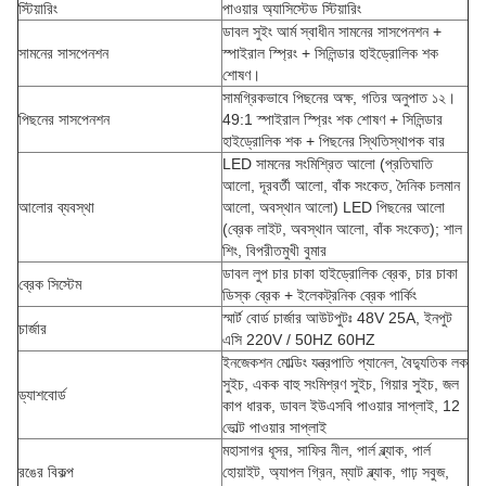
স্টিয়ারিং
পাওয়ার অ্যাসিস্টেড স্টিয়ারিং
ডাবল সুইং আর্ম স্বাধীন সামনের সাসপেনশন +
সামনের সাসপেনশন
স্পাইরাল স্প্রিং + সিলিন্ডার হাইড্রোলিক শক
শোষণ।
সামগ্রিকভাবে পিছনের অক্ষ, গতির অনুপাত ১২।
পিছনের সাসপেনশন
49:1 স্পাইরাল স্প্রিং শক শোষণ + সিলিন্ডার
হাইড্রোলিক শক + পিছনের স্থিতিস্থাপক বার
LED সামনের সংমিশ্রিত আলো (প্রতিঘাতি
আলো, দূরবর্তী আলো, বাঁক সংকেত, দৈনিক চলমান
আলোর ব্যবস্থা
আলো, অবস্থান আলো) LED পিছনের আলো
(ব্রেক লাইট, অবস্থান আলো, বাঁক সংকেত); শাল
শিং, বিপরীতমুখী বুমার
ডাবল লুপ চার চাকা হাইড্রোলিক ব্রেক, চার চাকা
ব্রেক সিস্টেম
ডিস্ক ব্রেক + ইলেকট্রনিক ব্রেক পার্কিং
স্মার্ট বোর্ড চার্জার আউটপুটঃ 48V 25A, ইনপুট
চার্জার
এসি 220V / 50HZ 60HZ
ইনজেকশন মোল্ডিং যন্ত্রপাতি প্যানেল, বৈদ্যুতিক লক
সুইচ, একক বাহু সংমিশ্রণ সুইচ, গিয়ার সুইচ, জল
ড্যাশবোর্ড
কাপ ধারক, ডাবল ইউএসবি পাওয়ার সাপ্লাই, 12
ভোল্ট পাওয়ার সাপ্লাই
মহাসাগর ধূসর, সাফির নীল, পার্ল ব্ল্যাক, পার্ল
রঙের বিকল্প
হোয়াইট, অ্যাপল গ্রিন, ম্যাট ব্ল্যাক, গাঢ় সবুজ,