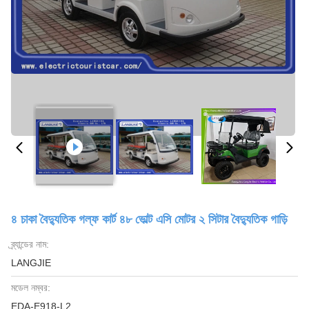
৪ চাকা বৈদ্যুতিক গল্ফ কার্ট ৪৮ ভোল্ট এসি মোটর ২ সিটার বৈদ্যুতিক গাড়ি
ব্র্যান্ডের নাম:
LANGJIE
মডেল নম্বর:
EDA-E918-L2