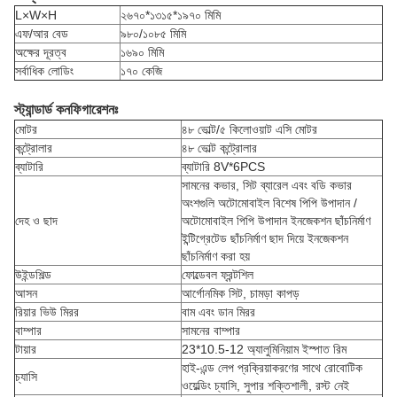
L×W×H
২৬৭০*১৩১৫*১৯৭০ মিমি
এফ/আর বেড
৯৮০/১০৮৫ মিমি
অক্ষের দূরত্ব
১৬৯০ মিমি
সর্বাধিক লোডিং
১৭০ কেজি
স্ট্যান্ডার্ড কনফিগারেশনঃ
মোটর
৪৮ ভোল্ট/৫ কিলোওয়াট এসি মোটর
কন্ট্রোলার
৪৮ ভোল্ট কন্ট্রোলার
ব্যাটারি
ব্যাটারি 8V*6PCS
সামনের কভার, সিট ব্যারেল এবং বডি কভার
অংশগুলি অটোমোবাইল বিশেষ পিপি উপাদান /
দেহ ও ছাদ
অটোমোবাইল পিপি উপাদান ইনজেকশন ছাঁচনির্মাণ
ইন্টিগ্রেটেড ছাঁচনির্মাণ ছাদ দিয়ে ইনজেকশন
ছাঁচনির্মাণ করা হয়
উইন্ডশিল্ড
ফোল্ডেবল ফ্রন্টশিল
আসন
আর্গোনমিক সিট, চামড়া কাপড়
রিয়ার ভিউ মিরর
বাম এবং ডান মিরর
বাম্পার
সামনের বাম্পার
টায়ার
23*10.5-12 অ্যালুমিনিয়াম ইস্পাত রিম
হাই-এন্ড লেপ প্রক্রিয়াকরণের সাথে রোবোটিক
চ্যাসি
ওয়েল্ডিং চ্যাসি, সুপার শক্তিশালী, রস্ট নেই