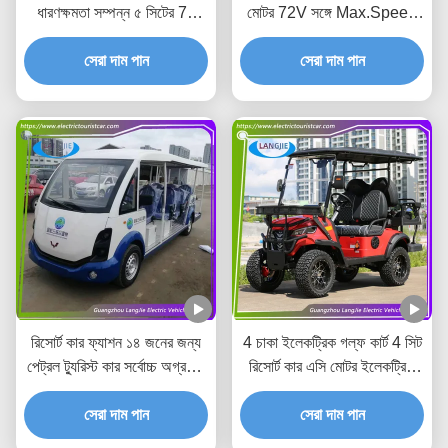
ধারণক্ষমতা সম্পন্ন ৫ সিটের 70
মোটর 72V সঙ্গে Max.Speed
কিমি রেঞ্জের বৈদ্যুতিক গাড়ি
30km/H জন্য হোটেল
সেরা দাম পান
সেরা দাম পান
রিসোর্ট কার ফ্যাশন ১৪ জনের জন্য
4 চাকা ইলেকট্রিক গল্ফ কার্ট 4 সিট
পেট্রল ট্যুরিস্ট কার সর্বোচ্চ অগ্রগতি
রিসোর্ট কার এসি মোটর ইলেকট্রিক
গতি ৩০ কিমি/ঘন্টা হোটেলের জন্য
গাড়ি হোটেলের জন্য ট্যুর
সেরা দাম পান
সেরা দাম পান