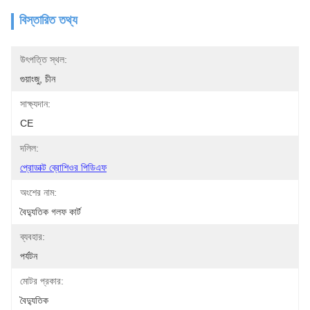
বিস্তারিত তথ্য
উৎপত্তি স্থল:
গুয়াংজু, চীন
সাক্ষ্যদান:
CE
দলিল:
প্রোডাক্ট ব্রোশিওর পিডিএফ
অংশের নাম:
বৈদ্যুতিক গলফ কার্ট
ব্যবহার:
পর্যটন
মোটর প্রকার:
বৈদ্যুতিক