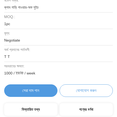
মডেল নম্বর:
ক্লাব গাড়ি পাওয়ার-অফ সুইচ
MOQ.:
1pc
মূল্য:
Negotiate
অর্থ প্রদানের শর্তাবলী:
T T
সরবরাহের ক্ষমতা:
1000 / ইউনিট / week
সেরা দাম পান
যোগাযোগ করুন
বিস্তারিত তথ্য
পণ্যের বর্ণনা