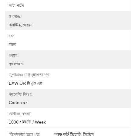
অটো পার্টস
উপাদানঃ:
প্লাস্টিক, আয়রন
রঙ:
কালো
গুণমান:
মূল গুণমান
ুপটনসিন াট্ সুটািনপিট পিট:
EXW OR সি এন্ড এফ
প্যাকেজিং বিবরণ:
Carton বক্স
যোগানের ক্ষমতা:
1000 / ইউনিট / Week
বিশেষভাবে তুলে ধরা:
গল্ফ কার্ট স্টিয়ারিং সিস্টেম