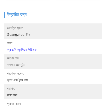
বিস্তারিত তথ্য
উৎপত্তি স্থল:
Guangzhou, চীন
দলিল:
প্রোডাক্ট ব্রোশিওর পিডিএফ
অংশের নাম:
পাওয়ার অফ সুইচ
প্রযোজ্য মডেল:
ক্লাব এবং ট্যুর বাস
প্যাকিং:
কার্টন বাক্স
ব্যবহার করুন::