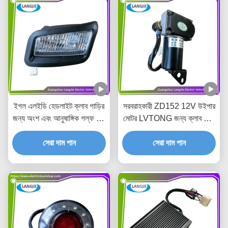
ইগল এলইডি হেডলাইট ক্লাব গাড়ির
সরবরাহকারী ZD152 12V উইপার
জন্য অংশ এবং আনুষাঙ্গিক গল্ফ কার্ট
মোটর LVTONG জন্য ক্লাব গাড়ী
মেরামতের অংশ
অংশ এবং আনুষাঙ্গিক
সেরা দাম পান
সেরা দাম পান