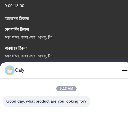
9:00-18:00
আমাদের ঠিকানা
কোম্পানির ঠিকানা
ডংচং টাউন, নানসা জেলা, গুয়াংঝু, চীন
কারখানার ঠিকানা
ডংচং টাউন, নানসা জেলা, গুয়াংঝু, চীন
টেলিফোন
Caly
86--8619898299923
5:13 AM
Good day, what product are you looking for?
চীন ভালো মানের বৈদ্যুতিক পর্যটন কার সরবরাহকারী। কপিরাইট © -2026 Guangzhou
Langjie Electric Vehicle Co., Ltd. . সমস্ত অধিকার সংরক্ষিত.
গোপনীয়তা নীতি
|
সাইট ম্যাপ