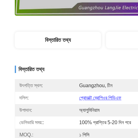
বিস্তারিত তথ্য
বিস্তারিত তথ্য
উৎপত্তি স্থল:
Guangzhou, চীন
দলিল:
প্রোডাক্ট ব্রোশিওর পিডিএফ
উপাদান:
অ্যালুমিনিয়াম
ডেলিভারি সময়::
100% প্রাপ্তির 5-20 দিন পরে
MOQ.:
১ পিসি