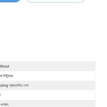
thout
েক সিলিন্ডার
ling স্বয়ংচালিত তেল
ি
 গুণমান