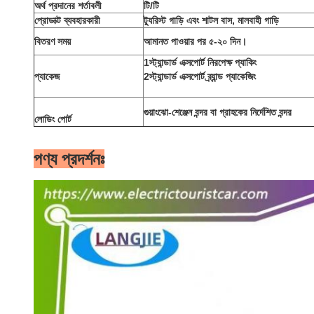
অর্থ প্রদানের শর্তাবলী
টি/টি
প্রোডাক্ট ব্যবহারকারী
ট্যুরিস্ট গাড়ি এবং শাটল বাস, মালবাহী গাড়ি
বিতরণ সময়
আমানত পাওয়ার পর ৫-২০ দিন।
1স্ট্যান্ডার্ড এক্সপোর্ট নিরপেক্ষ প্যাকিং
প্যাকেজ
2স্ট্যান্ডার্ড এক্সপোর্ট ব্র্যান্ড প্যাকেজিং
গুয়াংঝো-শেঞ্জেন বন্দর বা গ্রাহকের নির্দেশিত বন্দর
লোডিং পোর্ট
পণ্য প্রদর্শনঃ