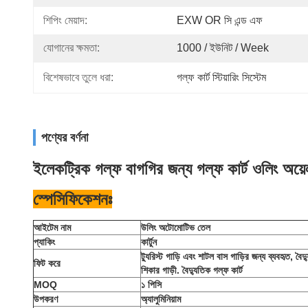
শিপিং মেয়াদ:
EXW OR সি এন্ড এফ
যোগানের ক্ষমতা:
1000 / ইউনিট / Week
বিশেষভাবে তুলে ধরা:
গল্ফ কার্ট স্টিয়ারিং সিস্টেম
পণ্যের বর্ণনা
ইলেকট্রিক গল্ফ বাগগির জন্য গল্ফ কার্ট ওলিং অয়েল
স্পেসিফিকেশনঃ
আইটেম নাম
উলিং অটোমোটিভ তেল
প্যাকিং
কার্টুন
ট্যুরিস্ট গাড়ি এবং শাটল বাস গাড়ির জন্য ব্যবহৃত, বৈদ্
ফিট করে
শিকার গাড়ী. বৈদ্যুতিক গল্ফ কার্ট
MOQ
১ পিসি
উপকরণ
অ্যালুমিনিয়াম