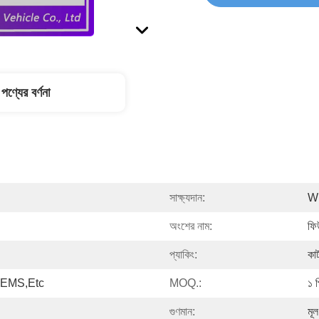
পণ্যের বর্ণনা
সাক্ষ্যদান:
Wi
অংশের নাম:
ফি
প্যাকিং:
কার্
EMS,etc
MOQ.:
১ 
গুণমান:
মূল