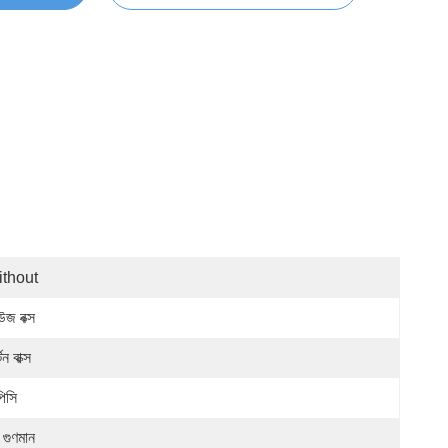
thout
উজ বক্স
টন বাক্স
পিসি
 গুণমান