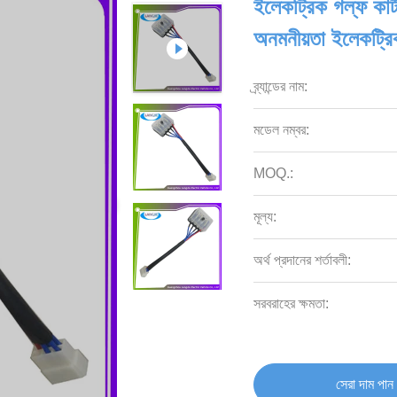
ইলেকট্রিক গল্ফ কার্ট
অনমনীয়তা ইলেকট্রিক
ব্র্যান্ডের নাম:
মডেল নম্বর:
MOQ.:
মূল্য:
অর্থ প্রদানের শর্তাবলী:
সরবরাহের ক্ষমতা:
সেরা দাম পান