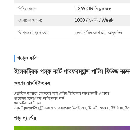
শিপিং মেয়াদ:
EXW OR সি এন্ড এফ
যোগানের ক্ষমতা:
1000 / ইউনিট / Week
বিশেষভাবে তুলে ধরা:
ক্লাব গাড়ির অংশ এবং আনুষাঙ্গিক
পণ্যের বর্ণনা
ইলেকট্রিক গল্ফ কার্ট পারফরম্যান্স পার্টস ফিউজ বক্স
অংশের নামঃফিউজ বক্স
বৈদ্যুতিক যানবাহন মেরামতের জন্য দেশীয় নির্মাতাদের সরবরাহকারী পেশাদার
প্রযোজ্য মডেলঃগলফ কার্টস ক্লাব কার্ট
প্যাকেজিং: কার্টন বক্স
এয়ার ট্রান্সপোর্টেশন ইন্টারন্যাশনাল এক্সপ্রেস: ডিএইচএল, টিএনটি, ফেডেক্স, ইউপিএস, 
পণ্য প্রদর্শনঃ