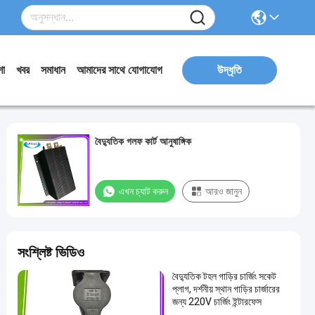
ো
খবর
সমাধান
আমাদের সাথে যোগাযোগ
উদ্ধৃতি
বৈদ্যুতিক গলফ কার্ট আনুষাঙ্গিক
এখন চ্যাট করুন
আরও জানুন
সংশ্লিষ্ট ভিডিও
বৈদ্যুতিক টহল গাড়ির চার্জিং সকেট
প্লাগ, দর্শনীয় স্থান গাড়ির চার্জারের
জন্য 220V চার্জিং ইন্টারফেস