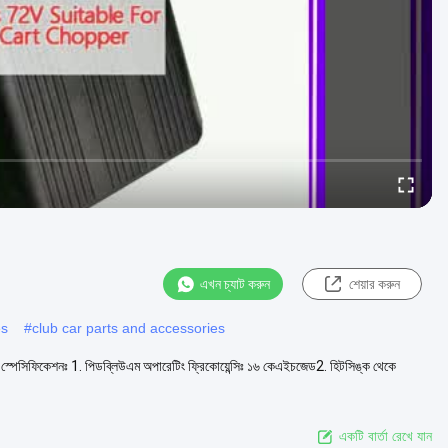
এখন চ্যাট করুন
শেয়ার করুন
es
#
club car parts and accessories
ার স্পেসিফিকেশনঃ 1. পিডব্লিউএম অপারেটিং ফ্রিকোয়েন্সিঃ ১৬ কেএইচজেড2. হিটসিঙ্ক থেকে
একটি বার্তা রেখে যান