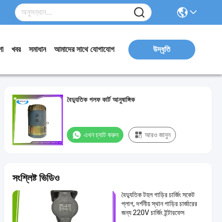
ো
খবর
সমাধান
আমাদের সাথে যোগাযোগ
উদ্ধৃতি
বৈদ্যুতিক গলফ কার্ট আনুষাঙ্গিক
এখন চ্যাট করুন
আরও জানুন
সংশ্লিষ্ট ভিডিও
বৈদ্যুতিক টহল গাড়ির চার্জিং সকেট
প্লাগ, দর্শনীয় স্থান গাড়ির চার্জারের
জন্য 220V চার্জিং ইন্টারফেস